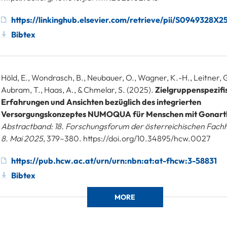
https://linkinghub.elsevier.com/retrieve/pii/S0949328X
Bibtex
Höld, E., Wondrasch, B., Neubauer, O., Wagner, K.-H., Leitner, G
Aubram, T., Haas, A., & Chmelar, S. (2025).
Zielgruppenspezifi
Erfahrungen und Ansichten bezüglich des integrierten
Versorgungskonzeptes NUMOQUA für Menschen mit Gonart
Abstractband: 18. Forschungsforum der österreichischen Fachho
8. Mai 2025
, 379–380. https://doi.org/10.34895/hcw.0027
https://pub.hcw.ac.at/urn/urn:nbn:at:at-fhcw:3-58831
Bibtex
MORE