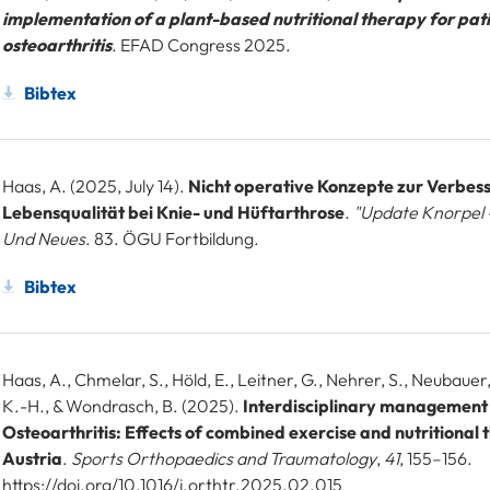
implementation of a plant-based nutritional therapy for pat
osteoarthritis
. EFAD Congress 2025.
Bibtex
Haas, A. (2025, July 14).
Nicht operative Konzepte zur Verbes
Lebensqualität bei Knie- und Hüftarthrose
.
"Update Knorpel 
Und Neues
. 83. ÖGU Fortbildung.
Bibtex
Haas, A., Chmelar, S., Höld, E., Leitner, G., Nehrer, S., Neubaue
K.-H., & Wondrasch, B. (2025).
Interdisciplinary management
Osteoarthritis: Effects of combined exercise and nutritional 
Austria
.
Sports Orthopaedics and Traumatology
,
41
, 155–156.
https://doi.org/10.1016/j.orthtr.2025.02.015