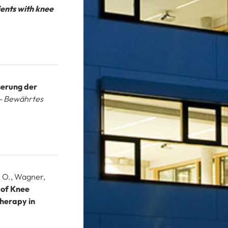
ients with knee
serung der
- Bewährtes
r, O., Wagner,
 of Knee
therapy in