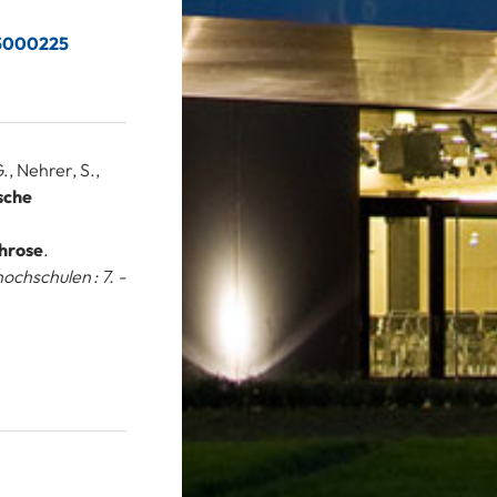
25000225
., Nehrer, S.,
sche
hrose
.
chschulen : 7. -