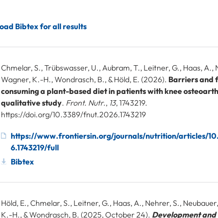
ad Bibtex for all results
Chmelar, S., Trübswasser, U., Aubram, T., Leitner, G., Haas, A.,
Wagner, K.-H., Wondrasch, B., & Höld, E. (2026).
Barriers and f
consuming a plant-based diet in patients with knee osteoarthr
qualitative study
.
Front. Nutr.
,
13
, 1743219.
https://doi.org/10.3389/fnut.2026.1743219
https://www.frontiersin.org/journals/nutrition/articles/1
6.1743219/full
Bibtex
Höld, E., Chmelar, S., Leitner, G., Haas, A., Nehrer, S., Neubaue
K.-H., & Wondrasch, B. (2025, October 24).
Development and