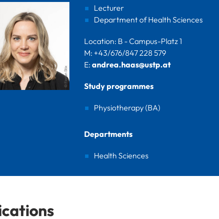
Lecturer
Department of Health Sciences
Location: B - Campus-Platz 1
M: +43/676/847 228 579
E:
andrea.haas@ustp.at
Study programmes
Physiotherapy (BA)
Departments
Health Sciences
ications