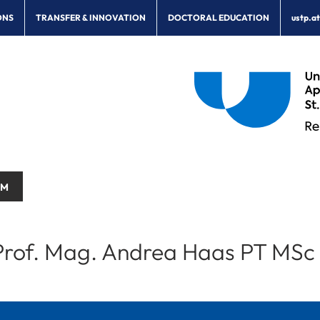
ONS
TRANSFER & INNOVATION
DOCTORAL EDUCATION
ustp.a
AM
rof. Mag. Andrea Haas PT MSc