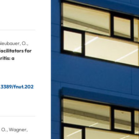
 Neubauer, O.,
acilitators for
itis: a
0.3389/fnut.202
r, O., Wagner,