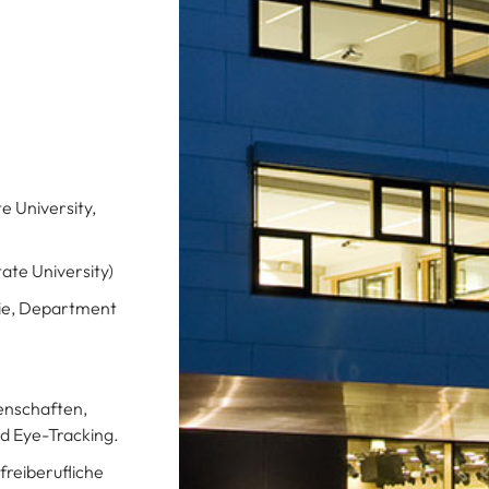
e University,
ate University)
pie, Department
enschaften,
d Eye-Tracking.
freiberufliche