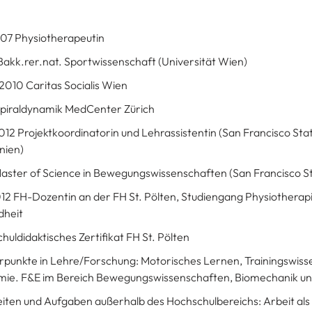
007 Physiotherapeutin
akk.rer.nat. Sportwissenschaft (Universität Wien)
010 Caritas Socialis Wien
piraldynamik MedCenter Zürich
012 Projektkoordinatorin und Lehrassistentin (San Francisco Stat
nien)
aster of Science in Bewegungswissenschaften (San Francisco St
012 FH-Dozentin an der FH St. Pölten, Studiengang Physiothera
dheit
huldidaktisches Zertifikat FH St. Pölten
punkte in Lehre/Forschung: Motorisches Lernen, Trainingswiss
ie. F&E im Bereich Bewegungswissenschaften, Biomechanik un
eiten und Aufgaben außerhalb des Hochschulbereichs: Arbeit als 