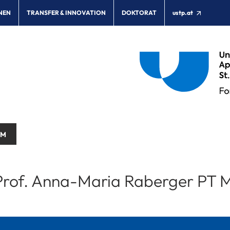
NEN
TRANSFER & INNOVATION
DOKTORAT
ustp.at
AM
rof. Anna-Maria Raberger PT 