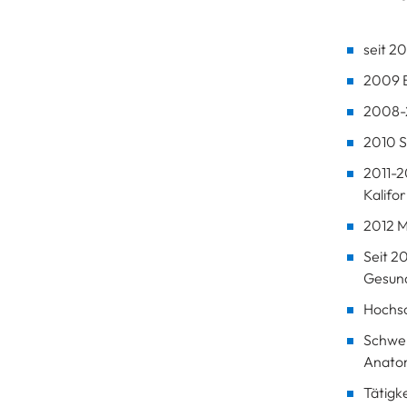
seit 2
2009 B
2008-2
2010 S
2011-2
Kalifor
2012 M
Seit 2
Gesun
Hochsc
Schwer
Anatom
Tätigk