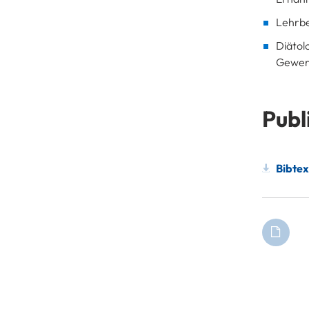
Lehrbe
Diätol
Gewerb
Publ
Bibtex