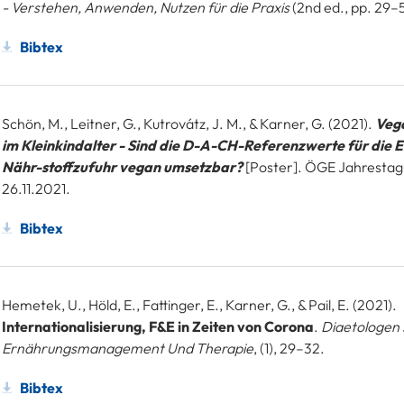
- Verstehen, Anwenden, Nutzen für die Praxis
(2nd ed., pp. 29–5
Bibtex
Schön, M., Leitner, G., Kutrovátz, J. M., & Karner, G. (2021).
Veg
im Kleinkindalter - Sind die D-A-CH-Referenzwerte für die 
Nähr-stoffzufuhr vegan umsetzbar?
[Poster]. ÖGE Jahrestag
26.11.2021.
Bibtex
Hemetek, U., Höld, E., Fattinger, E., Karner, G., & Pail, E. (2021).
Internationalisierung, F&E in Zeiten von Corona
.
Diaetologen 
Ernährungsmanagement Und Therapie
, (1), 29–32.
Bibtex