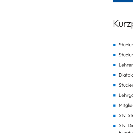
Kurzp
Studiu
Studiu
Lehrer
Diätol
Studie
Lehrga
Mitgli
Stv. S
Stv. D
Ernähr