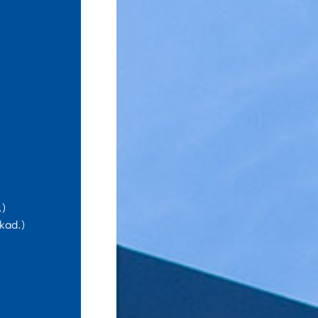
.)
kad.)