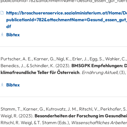
publicationId=782&attachmentName=Gesund_essen_gut_fuers
https://broschuerenservice.sozialministerium.at/Home/
publicationId=782&attachmentName=Gesund_essen_gut_
df
Bibtex
Purtscher, A. E., Karner, G., Nigl, K., Erler, J., Egg, S., Wahler, C.
Benedics, J., & Schindler, K. (2023).
BMSGPK Empfehlungen: D
klimafreundliche Teller für Österreich
.
Ernährung Aktuell
, (3)
Bibtex
Stamm, T., Karner, G., Kutrovatz, J. M., Ritschl, V., Perkhofer, S.
Weigl, R. (2023).
Besonderheiten der Forschung im Gesundhe
Ritschl, R. Weigl, & T. Stamm (Eds.),
Wissenschaftliches Arbeite