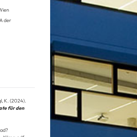
Wien
VA der
gl, K. (2024).
pte für den
oad?