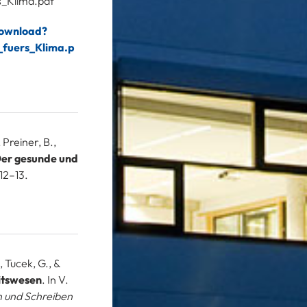
_Klima.pdf
Download?
fuers_Klima.p
, Preiner, B.,
er gesunde und
, 12–13.
, Tucek, G., &
itswesen
. In V.
n und Schreiben