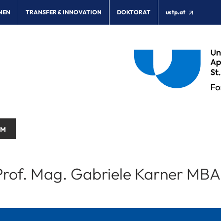
NEN
TRANSFER & INNOVATION
DOKTORAT
ustp.at
AM
rof. Mag. Gabriele Karner MBA